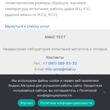
геометрические размеры образцов, значения
температуры испытания, работы удара (KU, KV),
ударной вязкости (KCU, KCV).
Вернуться к списку услуг
АМиС ТЕСТ
Независимая лаборатория испытаний металлов и сплавов
Контакты
Тел.:
+7 (961) 099-93-33
Email:
info-amis@mail.ru
г. Саранск, ул. Титова, д. 4с4
Мы используем файлы cookie и сервис веб-аналитики
Яндекс.Метрика для улучшения работы сайта. Продолжая
пользоваться сайтом, вы соглашаетесь с Политикой
ООО "Анализ металлов и сплавов" © 2024-2026 |
Политика
конфиденциальности.
конфиденциальности
Хорошо
Политика конфиденциальности