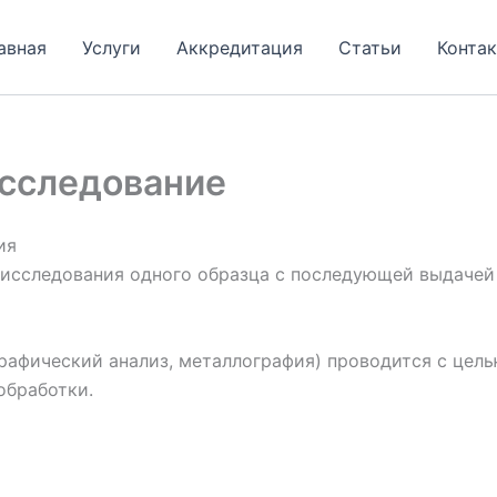
авная
Услуги
Аккредитация
Статьи
Конта
сследование
ия
 исследования одного образца с последующей выдаче
рафический анализ, металлография) проводится с цел
обработки.