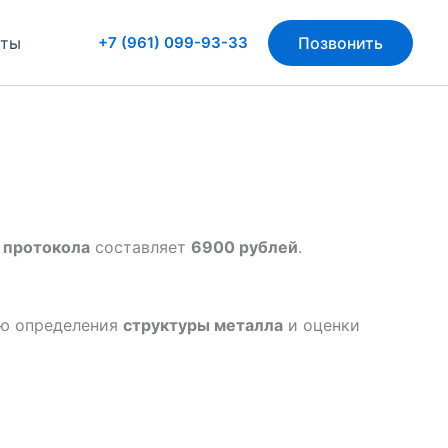
кты
+7 (961) 099-93-33
Позвонить
й
протокола
составляет
6900 рублей
.
ью определения
структуры металла
и оценки